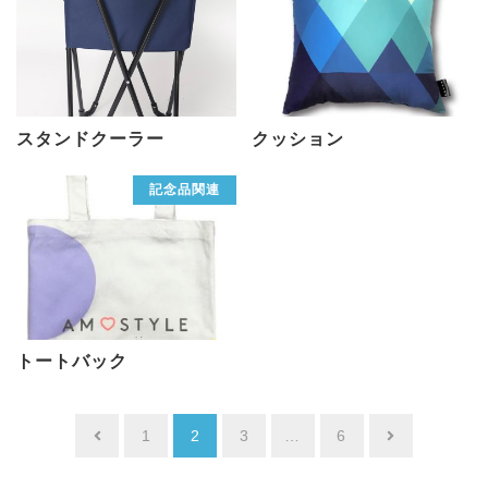
スタンドクーラー
クッション
記念品関連
トートバック
投
1
2
3
…
6
稿