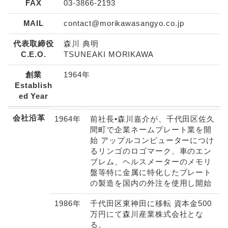
FAX
03-3866-2193
MAIL
contact@morikawasangyo.co.jp
代表取締役
森川 典明
C.E.O.
TSUNEAKI MORIKAWA
創業
1964年
Establish
ed Year
会社沿革
1964年
前社長•森川嘉介が、千代田区佐久
間町で企業ネームプレート業を開
始 アップルコンピューターにつけ
るリンゴのロゴマーク、車のエン
ブレム、ヘルスメーターのメモリ
盤等特に金属に特化したプレート
の製造を国内の外注を使用し開始
1986年
千代田区東神田に移転 資本金500
万円にて森川産業株式会社とな
る。