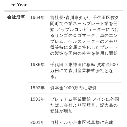
ed Year
会社沿革
1964年
前社長•森川嘉介が、千代田区佐久
間町で企業ネームプレート業を開
始 アップルコンピューターにつけ
るリンゴのロゴマーク、車のエン
ブレム、ヘルスメーターのメモリ
盤等特に金属に特化したプレート
の製造を国内の外注を使用し開始
1986年
千代田区東神田に移転 資本金500
万円にて森川産業株式会社とな
る。
1992年
資本金1000万円に増資
1993年
プレミアム事業開始 メインに外国
たばこ会社より喫煙具、記念品の
受注が増加
2001年
自社ビルが台東区浅草橋に完成