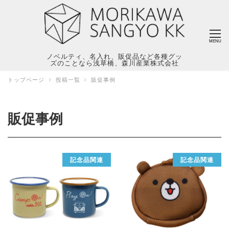
MENU
ノベルティ、名入れ、販促品など各種グッ
ズのことなら浅草橋、森川産業株式会社
トップページ
投稿一覧
販促事例
販促事例
記念品関連
記念品関連