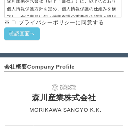
森川産業株式会社（以下「当社」）は、以下のとおり
個人情報保護方針を定め、個人情報保護の仕組みを構
築し、全従業員に個人情報保護の重要性の認識と取組
※
プライバシーポリシーに同意する
みを徹底させることにより、個人情報の保護を推進致
します。
個人情報の管理
当社は、お客さまの個人情報を正確かつ最新の状態に
保ち、個人情報への不正アクセス・紛失・破損・改ざ
ん・漏洩などを防止するため、セキュリティシステム
会社概要
Company Profile
の維持・管理体制の整備・社員教育の徹底等の必要な
措置を講じ、安全対策を実施し個人情報の厳重な管理
を行ないます。
森川産業株式会社
個人情報の利用目的
お客さまからお預かりした個人情報は、当社からのご
MORIKAWA SANGYO K.K.
連絡や業務のご案内やご質問に対する回答として、電
子メールや資料のご送付に利用いたします。