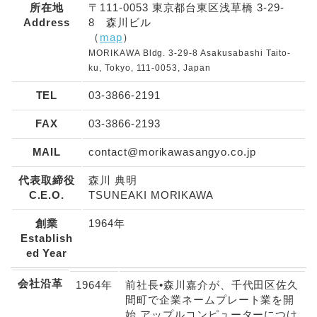
個人情報の第三者への開示・提供の禁止
所在地
〒111-0053 東京都台東区浅草橋 3-29-
当社は、お客さまよりお預かりした個人情報を適切に
Address
8 森川ビル
（
map
）
管理し、次のいずれかに該当する場合を除き、個人情
MORIKAWA Bldg. 3-29-8 Asakusabashi Taito-
報を第三者に開示いたしません。
ku, Tokyo, 111-0053, Japan
お客さまの同意がある場合
TEL
03-3866-2191
お客さまが希望されるサービスを行なうために当社
が業務を委託する業者に対して開示する場合
FAX
03-3866-2193
法令に基づき開示することが必要である場合
MAIL
contact@morikawasangyo.co.jp
個人情報の安全対策
当社は、個人情報の正確性及び安全性確保のために、
代表取締役
森川 典明
C.E.O.
TSUNEAKI MORIKAWA
セキュリティに万全の対策を講じています。
ご本人の照会
創業
1964年
Establish
お客さまがご本人の個人情報の照会・修正・削除など
ed Year
をご希望される場合には、ご本人であることを確認の
上、対応させていただきます。
会社沿革
1964年
前社長•森川嘉介が、千代田区佐久
法令、規範の遵守と見直し
間町で企業ネームプレート業を開
始 アップルコンピューターにつけ