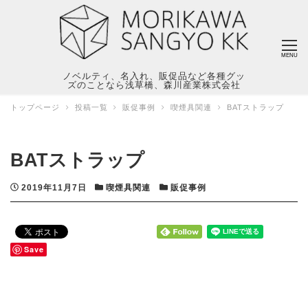
MENU
ノベルティ、名入れ、販促品など各種グッ
ズのことなら浅草橋、森川産業株式会社
トップページ
投稿一覧
販促事例
喫煙具関連
BATストラップ
BATストラップ
投稿日
カテゴリー
カテゴリー
2019年11月7日
喫煙具関連
販促事例
Save