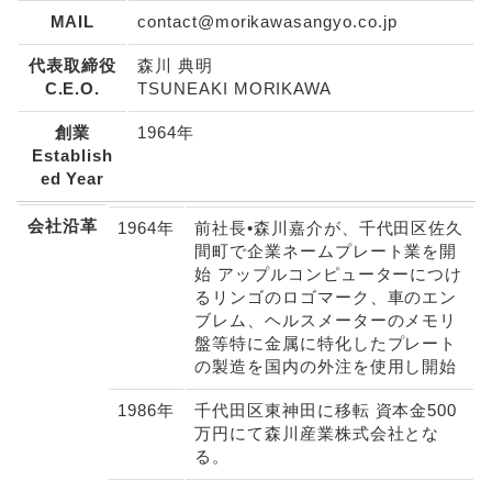
MAIL
contact@morikawasangyo.co.jp
代表取締役
森川 典明
C.E.O.
TSUNEAKI MORIKAWA
創業
1964年
Establish
ed Year
会社沿革
1964年
前社長•森川嘉介が、千代田区佐久
間町で企業ネームプレート業を開
始 アップルコンピューターにつけ
るリンゴのロゴマーク、車のエン
ブレム、ヘルスメーターのメモリ
盤等特に金属に特化したプレート
の製造を国内の外注を使用し開始
1986年
千代田区東神田に移転 資本金500
万円にて森川産業株式会社とな
る。