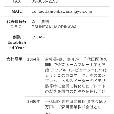
FAX
03-3866-2193
MAIL
contact@morikawasangyo.co.jp
代表取締役
森川 典明
C.E.O.
TSUNEAKI MORIKAWA
創業
1964年
Establish
ed Year
会社沿革
1964年
前社長•森川嘉介が、千代田区佐久
間町で企業ネームプレート業を開
始 アップルコンピューターにつけ
るリンゴのロゴマーク、車のエン
ブレム、ヘルスメーターのメモリ
盤等特に金属に特化したプレート
の製造を国内の外注を使用し開始
1986年
千代田区東神田に移転 資本金500
万円にて森川産業株式会社とな
る。