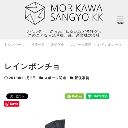
MENU
ノベルティ、名入れ、販促品など各種グッ
ズのことなら浅草橋、森川産業株式会社
トップページ
投稿一覧
販促事例
スポーツ関連
レインポンチョ
レインポンチョ
投稿日
カテゴリー
カテゴリー
2019年11月7日
スポーツ関連
販促事例
Save