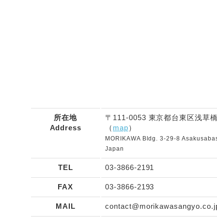
所在地
〒111-0053 東京都台東区浅草橋
Address
（
map
）
MORIKAWA Bldg. 3-29-8 Asakusabash
Japan
TEL
03-3866-2191
FAX
03-3866-2193
MAIL
contact@morikawasangyo.co.j