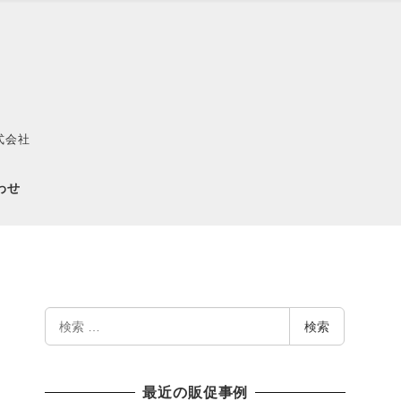
式会社
わせ
検
検索
索
最近の販促事例