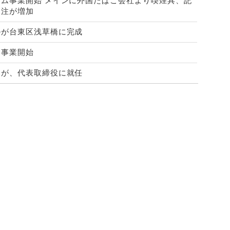
アム事業開始 メインに外国たばこ会社より喫煙具、記
受注が増加
ルが台東区浅草橋に完成
出事業開始
明が、代表取締役に就任