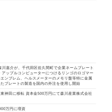
•森川嘉介が、千代田区佐久間町で企業ネームプレート
始 アップルコンピューターにつけるリンゴのロゴマー
のエンブレム、ヘルスメーターのメモリ盤等特に金属
したプレートの製造を国内の外注を使用し開始
東神田に移転 資本金500万円にて森川産業株式会社
。
000万円に増資