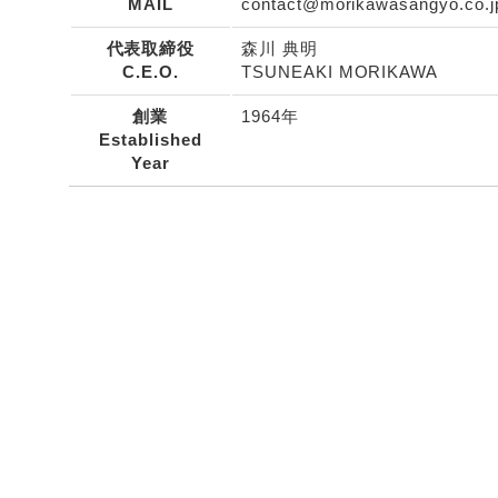
MAIL
contact@morikawasangyo.co.j
代表取締役
森川 典明
C.E.O.
TSUNEAKI MORIKAWA
創業
1964年
Established
Year