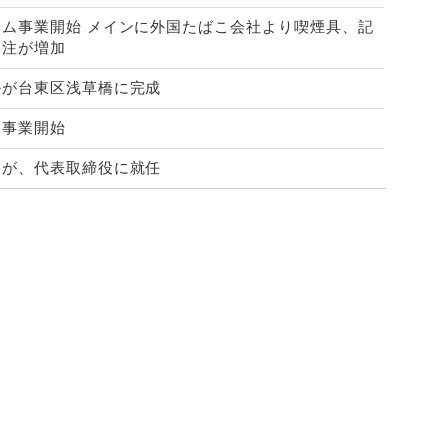
アム事業開始 メインに外国たばこ会社より喫煙具、記
受注が増加
ルが台東区浅草橋に完成
出事業開始
明が、代表取締役に就任